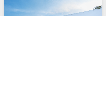
100 Bo. Las Cuevas 2 Ste. 1 Trujillo
Alto , Puerto Rico, 00976
(787) 331-6060
SÍGUENOS EN:
info@emervet.com
Términos y condiciones